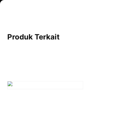
Produk Terkait
Platinum Prince 30 ml
Rp
235.000
Beli Sekarang