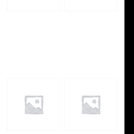
Gold Bacarrat Gentle
Gold Chanel Gabrielle
Fluidity 30 ml
30 ml
Premium
Rp
151.999
Rp
151.999
Beli Sekarang
Beli Sekarang